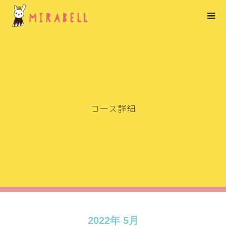
コ
ー
ス
詳
細
2022年 5月